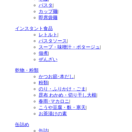
パスタ
|
カップ麺
|
即席袋麺
インスタント食品
レトルト
|
パスタソース
|
スープ・味噌汁・ポタージュ
|
佃煮
|
ぜんざい
乾物・粉類
かつお節･本だし
|
粉類
|
のり・ふりかけ・ごま
|
昆布 わかめ・切り干し大根
|
春雨･マカロニ
|
こうや豆腐・麩・寒天
|
お茶漬けの素
缶詰め
缶詰
|