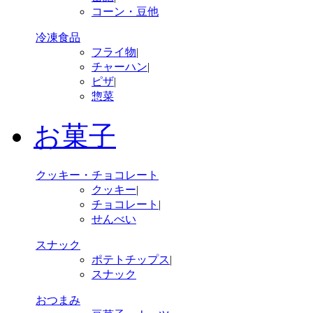
コーン・豆他
冷凍食品
フライ物
|
チャーハン
|
ピザ
|
惣菜
お菓子
クッキー・チョコレート
クッキー
|
チョコレート
|
せんべい
スナック
ポテトチップス
|
スナック
おつまみ