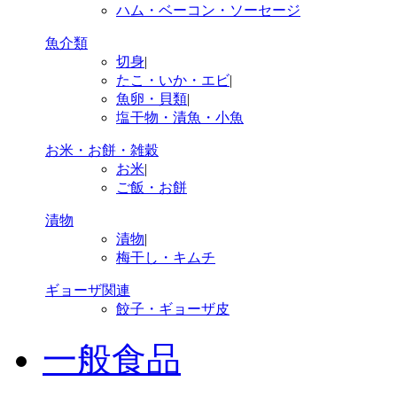
ハム・ベーコン・ソーセージ
魚介類
切身
|
たこ・いか・エビ
|
魚卵・貝類
|
塩干物・漬魚・小魚
お米・お餅・雑穀
お米
|
ご飯・お餅
漬物
漬物
|
梅干し・キムチ
ギョーザ関連
餃子・ギョーザ皮
一般食品