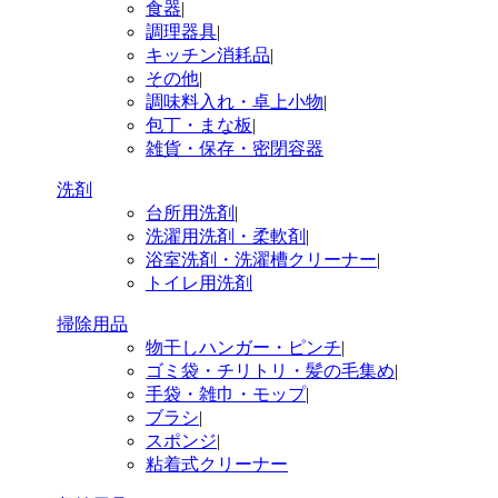
食器
|
調理器具
|
キッチン消耗品
|
その他
|
調味料入れ・卓上小物
|
包丁・まな板
|
雑貨・保存・密閉容器
洗剤
台所用洗剤
|
洗濯用洗剤・柔軟剤
|
浴室洗剤・洗濯槽クリーナー
|
トイレ用洗剤
掃除用品
物干しハンガー・ピンチ
|
ゴミ袋・チリトリ・髪の毛集め
|
手袋・雑巾・モップ
|
ブラシ
|
スポンジ
|
粘着式クリーナー