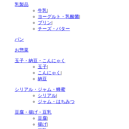
乳製品
牛乳
|
ヨーグルト・乳酸菌
|
プリン
|
チーズ・バター
パン
お惣菜
玉子・納豆・こんにゃく
玉子
|
こんにゃく
|
納豆
シリアル・ジャム・蜂蜜
シリアル
|
ジャム・はちみつ
豆腐・揚げ・豆乳
豆腐
|
揚げ
|