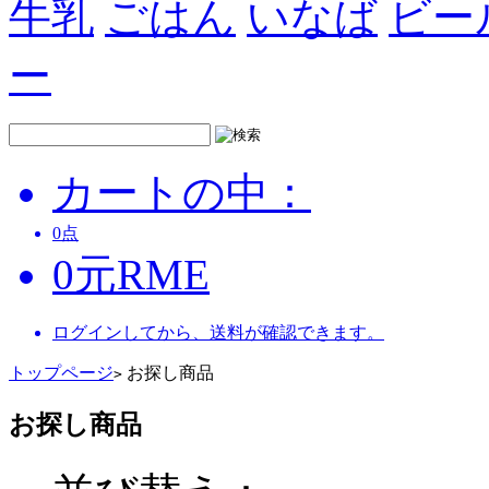
牛乳
ごはん
いなば
ビー
ー
カートの中：
0
点
0
元
RME
ログインしてから、送料が確認できます。
トップページ
お探し商品
>
お探し商品