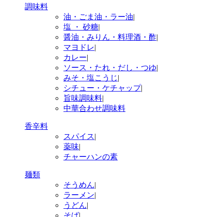
調味料
油・ごま油・ラー油
|
塩 ・ 砂糖
|
醤油・みりん・料理酒・酢
|
マヨドレ
|
カレー
|
ソース・たれ・だし・つゆ
|
みそ・塩こうじ
|
シチュー・ケチャップ
|
旨味調味料
|
中華合わせ調味料
香辛料
スパイス
|
薬味
|
チャーハンの素
麺類
そうめん
|
ラーメン
|
うどん
|
そば
|