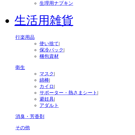
生理用ナプキン
生活用雑貨
行楽用品
使い捨て
|
保冷パック
|
梱包資材
衛生
マスク
|
綿棒
|
カイロ
|
サポーター・熱さまシート
|
避妊具
|
アダルト
消臭・芳香剤
その他