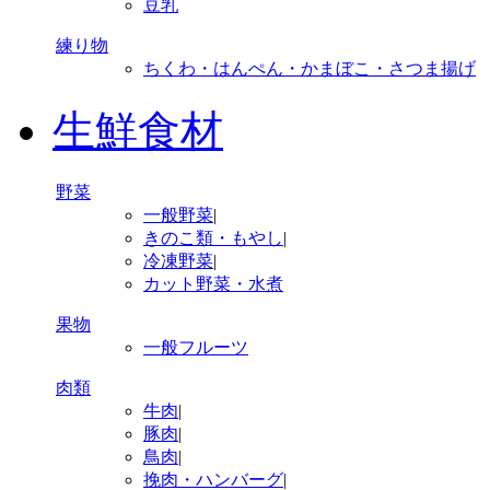
豆乳
練り物
ちくわ・はんぺん・かまぼこ・さつま揚げ
生鮮食材
野菜
一般野菜
|
きのこ類・もやし
|
冷凍野菜
|
カット野菜・水煮
果物
一般フルーツ
肉類
牛肉
|
豚肉
|
鳥肉
|
挽肉・ハンバーグ
|