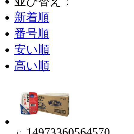
並び替え：
新着順
番号順
安い順
高い順
14973360564570