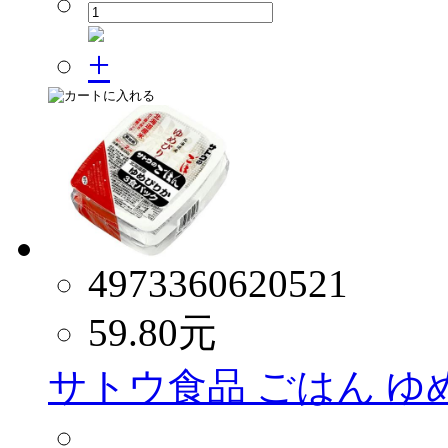
4973360620521
59.80
元
サトウ食品 ごはん ゆめ