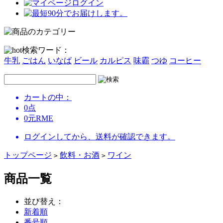
ログイン
検索ワード：
牛乳
ごはん
いなば
ビール
カルピス
味霸
つゆ
コーヒー
カートの中：
0
点
0
元
RME
ログインしてから、送料が確認できます。
トップページ
飲料・お酒
ワイン
>
>
商品一覧
並び替え：
新着順
番号順