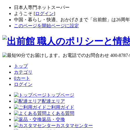
日本人専門ネットスーパー
ようこそ [
ログイン
]
中国・暮らし・快適、おかげさまで「出前館」は26周
このページを開始ページに設定
トップ
カテゴリ
0
カート
ログイン
トップページ
配達エリア
ご利用ガイド
よくある質問
返品・交換
カスタマセンター