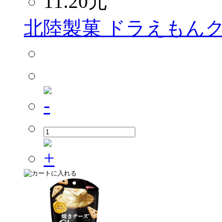
11.20
元
北陸製菓 ドラえもんク