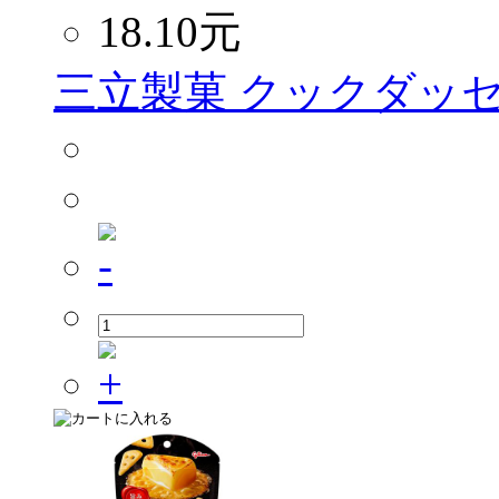
18.10
元
三立製菓 クックダッセ 