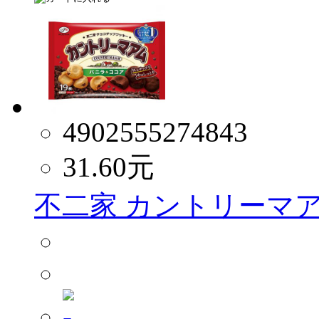
4902555274843
31.60
元
不二家 カントリーマ