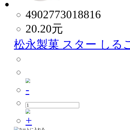
4902773018816
20.20
元
松永製菓 スター しるこ