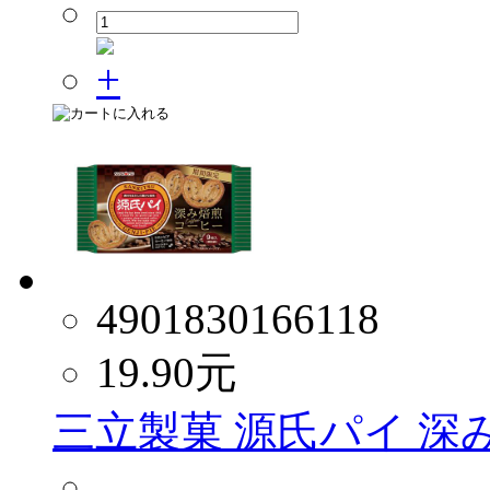
4901830166118
19.90
元
三立製菓 源氏パイ 深み