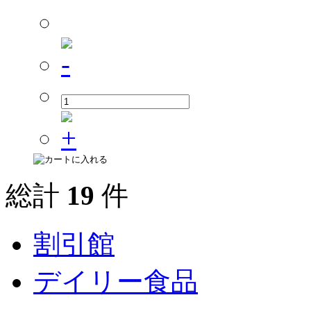
総計
19
件
割引館
デイリー食品