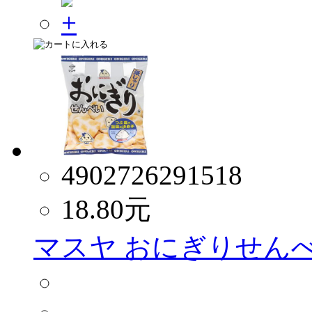
4902726291518
18.80
元
マスヤ おにぎりせんべい