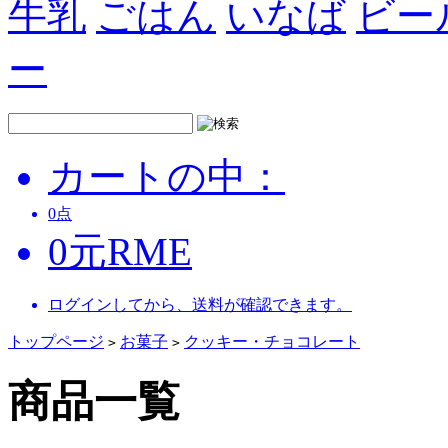
牛乳
ごはん
いなば
ビー
ー
カートの中：
0
点
0
元
RME
ログインしてから、送料が確認できます。
トップページ
お菓子
クッキー・チョコレート
>
>
商品一覧