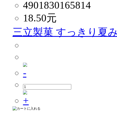
4901830165814
18.50
元
三立製菓 すっきり夏み