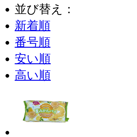
並び替え：
新着順
番号順
安い順
高い順