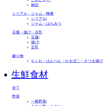
納豆
シリアル・ジャム・蜂蜜
シリアル
|
ジャム・はちみつ
豆腐・揚げ・豆乳
豆腐
|
揚げ
|
豆乳
練り物
ちくわ・はんぺん・かまぼこ・さつま揚げ
生鮮食材
全て
野菜
一般野菜
|