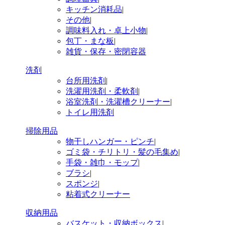
キッチン消耗品
|
その他
|
調味料入れ・卓上小物
|
包丁・まな板
|
雑貨・保存・密閉容器
洗剤
台所用洗剤
|
洗濯用洗剤・柔軟剤
|
浴室洗剤・洗濯槽クリーナー
|
トイレ用洗剤
掃除用品
物干しハンガー・ピンチ
|
ゴミ袋・チリトリ・髪の毛集め
|
手袋・雑巾・モップ
|
ブラシ
|
スポンジ
|
粘着式クリーナー
収納用品
バスケット・収納ボックス
|