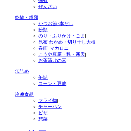
佃煮
|
ぜんざい
乾物・粉類
かつお節･本だし
|
粉類
|
のり・ふりかけ・ごま
|
昆布 わかめ・切り干し大根
|
春雨･マカロニ
|
こうや豆腐・麩・寒天
|
お茶漬けの素
缶詰め
缶詰
|
コーン・豆他
冷凍食品
フライ物
|
チャーハン
|
ピザ
|
惣菜