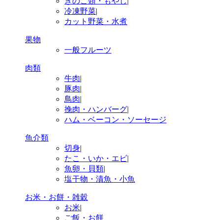
きのこ類・もやし
|
冷凍野菜
|
カット野菜・水煮
果物
一般フルーツ
肉類
牛肉
|
豚肉
|
鳥肉
|
挽肉・ハンバーグ
|
ハム・ベーコン・ソーセージ
魚介類
切身
|
たこ・いか・エビ
|
魚卵・貝類
|
塩干物・漬魚・小魚
お米・お餅・雑穀
お米
|
ご飯・お餅