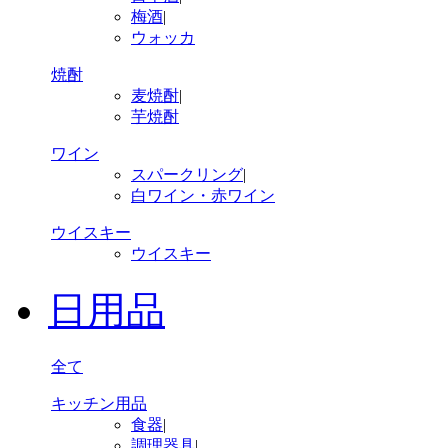
梅酒
|
ウォッカ
焼酎
麦焼酎
|
芋焼酎
ワイン
スパークリング
|
白ワイン・赤ワイン
ウイスキー
ウイスキー
日用品
全て
キッチン用品
食器
|
調理器具
|