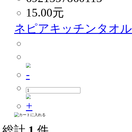
15.00
元
ネピアキッチンタオル 8
総計
1
件