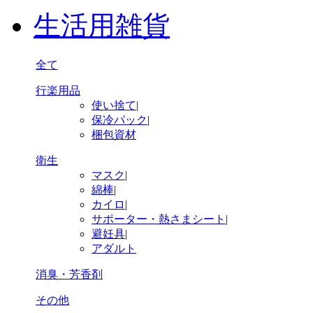
生活用雑貨
全て
行楽用品
使い捨て
|
保冷パック
|
梱包資材
衛生
マスク
|
綿棒
|
カイロ
|
サポーター・熱さまシート
|
避妊具
|
アダルト
消臭・芳香剤
その他