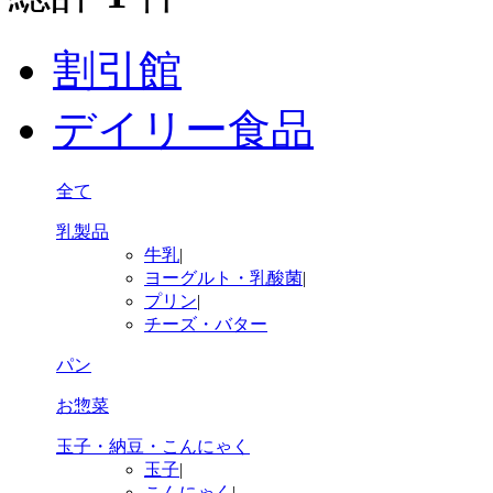
割引館
デイリー食品
全て
乳製品
牛乳
|
ヨーグルト・乳酸菌
|
プリン
|
チーズ・バター
パン
お惣菜
玉子・納豆・こんにゃく
玉子
|
こんにゃく
|