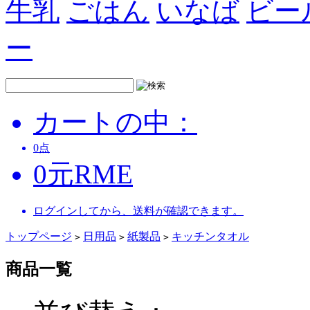
牛乳
ごはん
いなば
ビー
ー
カートの中：
0
点
0
元
RME
ログインしてから、送料が確認できます。
トップページ
日用品
紙製品
キッチンタオル
>
>
>
商品一覧