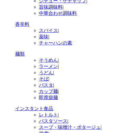
シチュー・ケチャップ
|
旨味調味料
|
中華合わせ調味料
香辛料
スパイス
|
薬味
|
チャーハンの素
麺類
そうめん
|
ラーメン
|
うどん
|
そば
|
パスタ
|
カップ麺
|
即席袋麺
インスタント食品
レトルト
|
パスタソース
|
スープ・味噌汁・ポタージュ
|