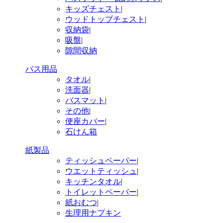
キッズチェスト
|
ウッドトップチェスト
|
収納袋
|
吸盤
|
隙間収納
バス用品
タオル
|
洗面器
|
バスマット
|
その他
|
便座カバー
|
石けん箱
紙製品
ティッシュペーパー
|
ウエットティッシュ
|
キッチンタオル
|
トイレットペーパー
|
紙おむつ
|
生理用ナプキン