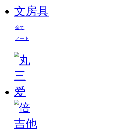
文房具
全て
ノート