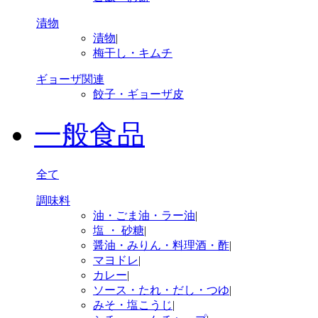
漬物
漬物
|
梅干し・キムチ
ギョーザ関連
餃子・ギョーザ皮
一般食品
全て
調味料
油・ごま油・ラー油
|
塩 ・ 砂糖
|
醤油・みりん・料理酒・酢
|
マヨドレ
|
カレー
|
ソース・たれ・だし・つゆ
|
みそ・塩こうじ
|