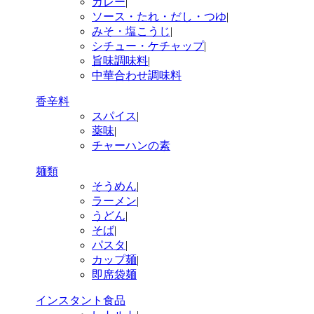
カレー
|
ソース・たれ・だし・つゆ
|
みそ・塩こうじ
|
シチュー・ケチャップ
|
旨味調味料
|
中華合わせ調味料
香辛料
スパイス
|
薬味
|
チャーハンの素
麺類
そうめん
|
ラーメン
|
うどん
|
そば
|
パスタ
|
カップ麺
|
即席袋麺
インスタント食品