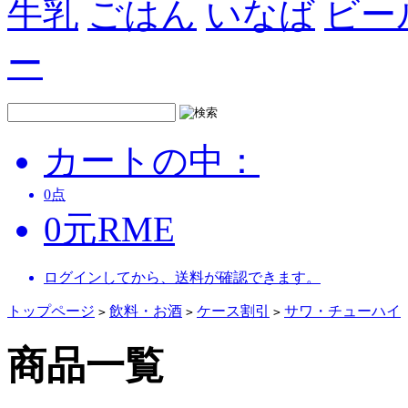
牛乳
ごはん
いなば
ビー
ー
カートの中：
0
点
0
元
RME
ログインしてから、送料が確認できます。
トップページ
飲料・お酒
ケース割引
サワ・チューハイ
>
>
>
商品一覧