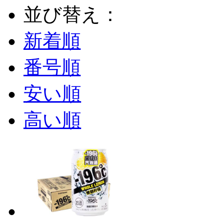
並び替え：
新着順
番号順
安い順
高い順