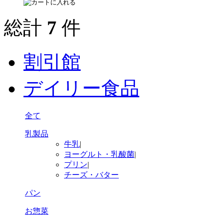
総計
7
件
割引館
デイリー食品
全て
乳製品
牛乳
|
ヨーグルト・乳酸菌
|
プリン
|
チーズ・バター
パン
お惣菜