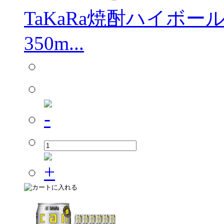
TaKaRa焼酎ハイボ
350m...