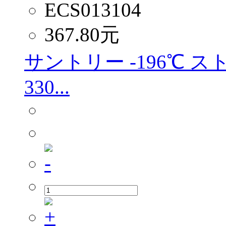
ECS013104
367.80
元
サントリー -196℃ 
330...