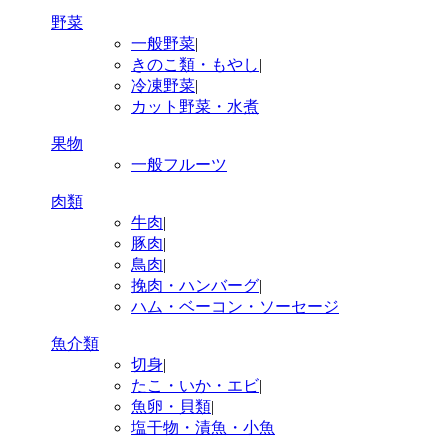
野菜
一般野菜
|
きのこ類・もやし
|
冷凍野菜
|
カット野菜・水煮
果物
一般フルーツ
肉類
牛肉
|
豚肉
|
鳥肉
|
挽肉・ハンバーグ
|
ハム・ベーコン・ソーセージ
魚介類
切身
|
たこ・いか・エビ
|
魚卵・貝類
|
塩干物・漬魚・小魚