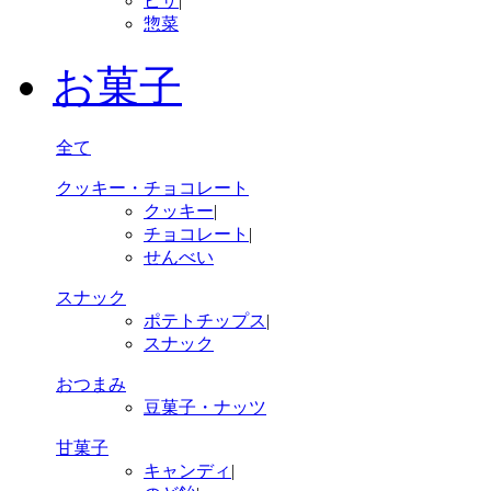
ピザ
|
惣菜
お菓子
全て
クッキー・チョコレート
クッキー
|
チョコレート
|
せんべい
スナック
ポテトチップス
|
スナック
おつまみ
豆菓子・ナッツ
甘菓子
キャンディ
|