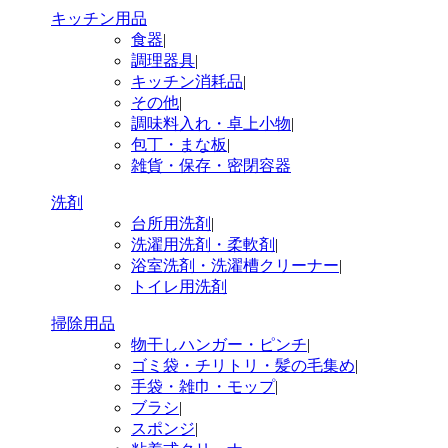
キッチン用品
食器
|
調理器具
|
キッチン消耗品
|
その他
|
調味料入れ・卓上小物
|
包丁・まな板
|
雑貨・保存・密閉容器
洗剤
台所用洗剤
|
洗濯用洗剤・柔軟剤
|
浴室洗剤・洗濯槽クリーナー
|
トイレ用洗剤
掃除用品
物干しハンガー・ピンチ
|
ゴミ袋・チリトリ・髪の毛集め
|
手袋・雑巾・モップ
|
ブラシ
|
スポンジ
|