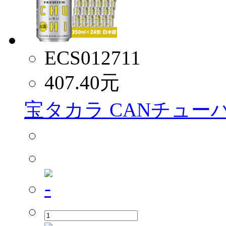
ECS012711
407.40
元
宝タカラ CANチューハ