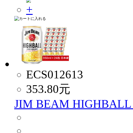
ECS012613
353.80
元
JIM BEAM HIGHBALL