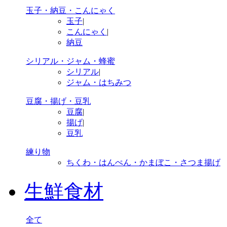
玉子・納豆・こんにゃく
玉子
|
こんにゃく
|
納豆
シリアル・ジャム・蜂蜜
シリアル
|
ジャム・はちみつ
豆腐・揚げ・豆乳
豆腐
|
揚げ
|
豆乳
練り物
ちくわ・はんぺん・かまぼこ・さつま揚げ
生鮮食材
全て