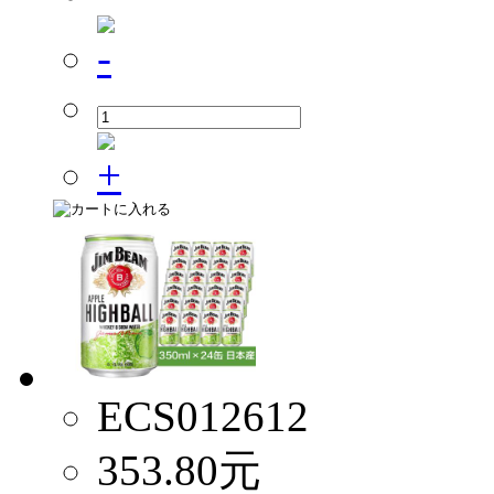
ECS012612
353.80
元