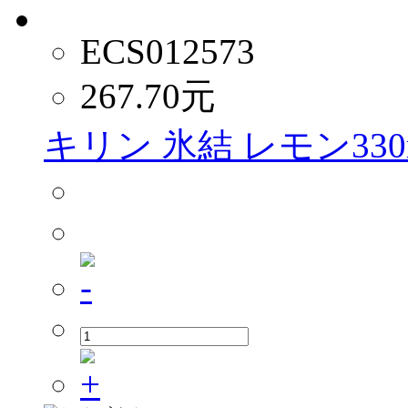
ECS012573
267.70
元
キリン 氷結 レモン330m