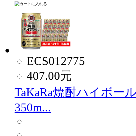
ECS012775
407.00
元
TaKaRa焼酎ハイボ
350m...