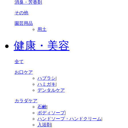
消臭・芳香剤
その他
園芸用品
用土
健康・美容
全て
お口ケア
ハブラシ
|
ハミガキ
|
デンタルケア
カラダケア
石鹸
|
ボディソープ
|
ハンドソープ・ハンドクリーム
|
入浴剤
|