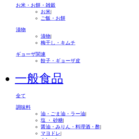
お米・お餅・雑穀
お米
|
ご飯・お餅
漬物
漬物
|
梅干し・キムチ
ギョーザ関連
餃子・ギョーザ皮
一般食品
全て
調味料
油・ごま油・ラー油
|
塩 ・ 砂糖
|
醤油・みりん・料理酒・酢
|
マヨドレ
|