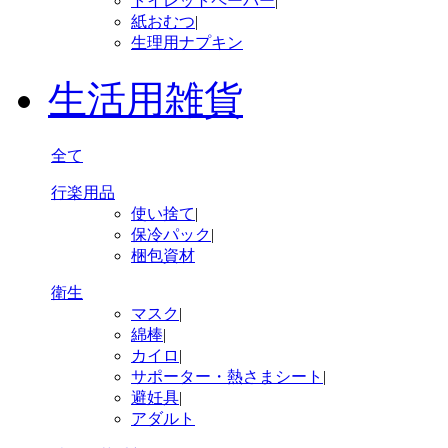
トイレットペーパー
|
紙おむつ
|
生理用ナプキン
生活用雑貨
全て
行楽用品
使い捨て
|
保冷パック
|
梱包資材
衛生
マスク
|
綿棒
|
カイロ
|
サポーター・熱さまシート
|
避妊具
|
アダルト