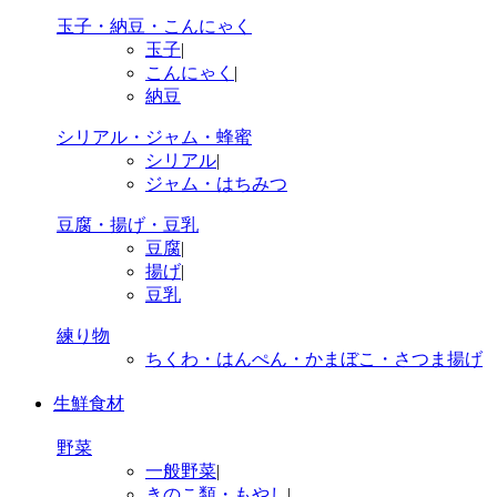
玉子・納豆・こんにゃく
玉子
|
こんにゃく
|
納豆
シリアル・ジャム・蜂蜜
シリアル
|
ジャム・はちみつ
豆腐・揚げ・豆乳
豆腐
|
揚げ
|
豆乳
練り物
ちくわ・はんぺん・かまぼこ・さつま揚げ
生鮮食材
野菜
一般野菜
|
きのこ類・もやし
|