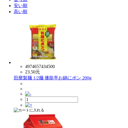
安い順
高い順
4974657434500
23.50
元
田靡製麺 1/2麺 播龍亭お鍋にポン 200g