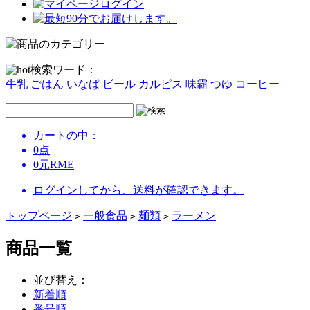
ログイン
検索ワード：
牛乳
ごはん
いなば
ビール
カルピス
味霸
つゆ
コーヒー
カートの中：
0
点
0
元
RME
ログインしてから、送料が確認できます。
トップページ
一般食品
麺類
ラーメン
>
>
>
商品一覧
並び替え：
新着順
番号順