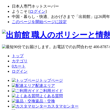
日本人専門ネットスーパー
ようこそ [
ログイン
]
中国・暮らし・快適、おかげさまで「出前館」は26周
このページを開始ページに設定
トップ
カテゴリ
0
カート
ログイン
トップページ
配達エリア
ご利用ガイド
よくある質問
返品・交換
カスタマセンター