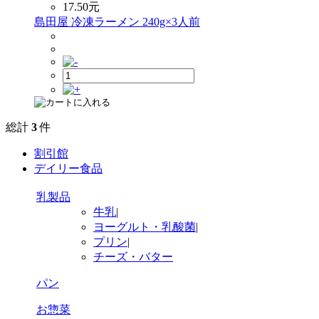
17.50
元
島田屋 冷凍ラーメン 240g×3人前
総計
3
件
割引館
デイリー食品
乳製品
牛乳
|
ヨーグルト・乳酸菌
|
プリン
|
チーズ・バター
パン
お惣菜