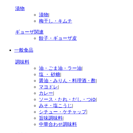
漬物
漬物
|
梅干し・キムチ
ギョーザ関連
餃子・ギョーザ皮
一般食品
調味料
油・ごま油・ラー油
|
塩 ・ 砂糖
|
醤油・みりん・料理酒・酢
|
マヨドレ
|
カレー
|
ソース・たれ・だし・つゆ
|
みそ・塩こうじ
|
シチュー・ケチャップ
|
旨味調味料
|
中華合わせ調味料