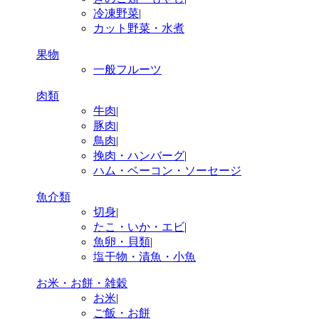
冷凍野菜
|
カット野菜・水煮
果物
一般フルーツ
肉類
牛肉
|
豚肉
|
鳥肉
|
挽肉・ハンバーグ
|
ハム・ベーコン・ソーセージ
魚介類
切身
|
たこ・いか・エビ
|
魚卵・貝類
|
塩干物・漬魚・小魚
お米・お餅・雑穀
お米
|
ご飯・お餅