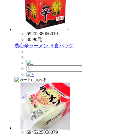
6920238066019
30.90
元
農心辛ラーメン ５食パック
6945225050079