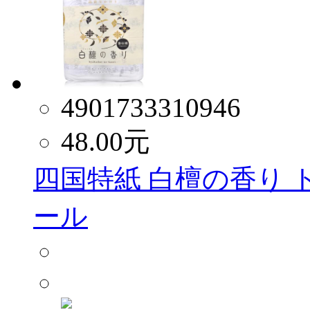
4901733310946
48.00
元
四国特紙 白檀の香り ト
ール