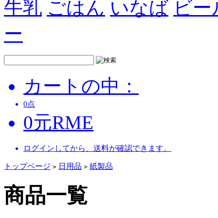
牛乳
ごはん
いなば
ビー
ー
カートの中：
0
点
0
元
RME
ログインしてから、送料が確認できます。
トップページ
日用品
紙製品
>
>
商品一覧