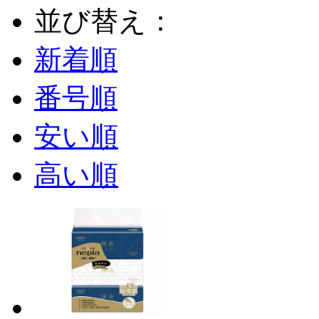
並び替え：
新着順
番号順
安い順
高い順