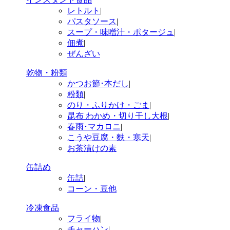
レトルト
|
パスタソース
|
スープ・味噌汁・ポタージュ
|
佃煮
|
ぜんざい
乾物・粉類
かつお節･本だし
|
粉類
|
のり・ふりかけ・ごま
|
昆布 わかめ・切り干し大根
|
春雨･マカロニ
|
こうや豆腐・麩・寒天
|
お茶漬けの素
缶詰め
缶詰
|
コーン・豆他
冷凍食品
フライ物
|
チャーハン
|