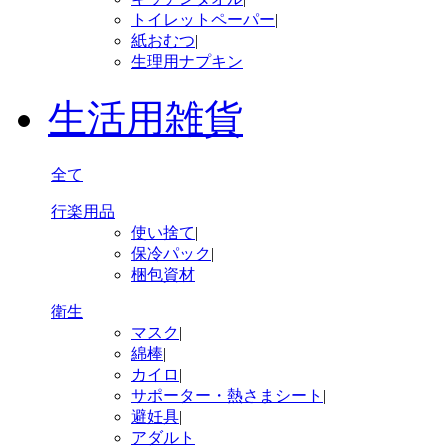
トイレットペーパー
|
紙おむつ
|
生理用ナプキン
生活用雑貨
全て
行楽用品
使い捨て
|
保冷パック
|
梱包資材
衛生
マスク
|
綿棒
|
カイロ
|
サポーター・熱さまシート
|
避妊具
|
アダルト