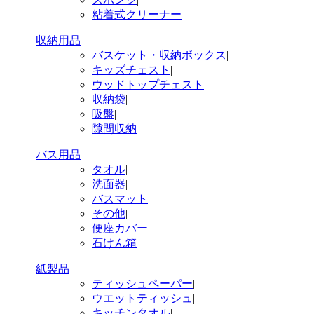
粘着式クリーナー
収納用品
バスケット・収納ボックス
|
キッズチェスト
|
ウッドトップチェスト
|
収納袋
|
吸盤
|
隙間収納
バス用品
タオル
|
洗面器
|
バスマット
|
その他
|
便座カバー
|
石けん箱
紙製品
ティッシュペーパー
|
ウエットティッシュ
|
キッチンタオル
|