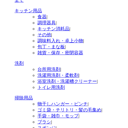
全て
キッチン用品
食器
|
調理器具
|
キッチン消耗品
|
その他
|
調味料入れ・卓上小物
|
包丁・まな板
|
雑貨・保存・密閉容器
洗剤
台所用洗剤
|
洗濯用洗剤・柔軟剤
|
浴室洗剤・洗濯槽クリーナー
|
トイレ用洗剤
掃除用品
物干しハンガー・ピンチ
|
ゴミ袋・チリトリ・髪の毛集め
|
手袋・雑巾・モップ
|
ブラシ
|
スポンジ
|