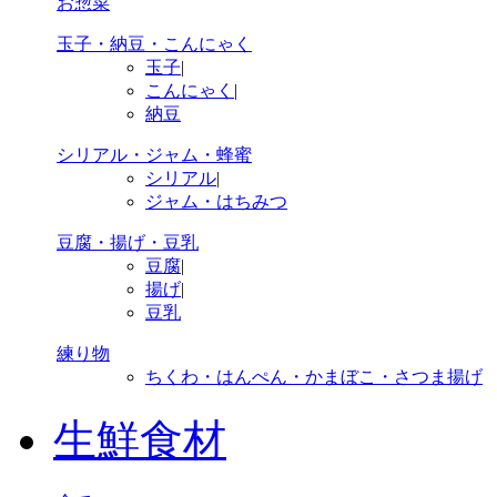
お惣菜
玉子・納豆・こんにゃく
玉子
|
こんにゃく
|
納豆
シリアル・ジャム・蜂蜜
シリアル
|
ジャム・はちみつ
豆腐・揚げ・豆乳
豆腐
|
揚げ
|
豆乳
練り物
ちくわ・はんぺん・かまぼこ・さつま揚げ
生鮮食材