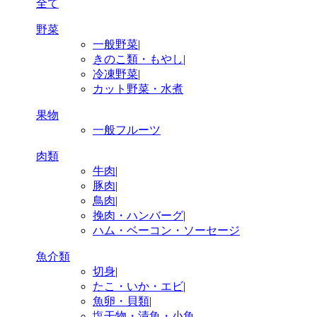
全て
野菜
一般野菜
|
きのこ類・もやし
|
冷凍野菜
|
カット野菜・水煮
果物
一般フルーツ
肉類
牛肉
|
豚肉
|
鳥肉
|
挽肉・ハンバーグ
|
ハム・ベーコン・ソーセージ
魚介類
切身
|
たこ・いか・エビ
|
魚卵・貝類
|
塩干物・漬魚・小魚