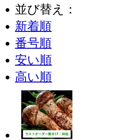
並び替え：
新着順
番号順
安い順
高い順