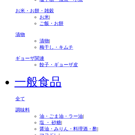
お米・お餅・雑穀
お米
|
ご飯・お餅
漬物
漬物
|
梅干し・キムチ
ギョーザ関連
餃子・ギョーザ皮
一般食品
全て
調味料
油・ごま油・ラー油
|
塩 ・ 砂糖
|
醤油・みりん・料理酒・酢
|