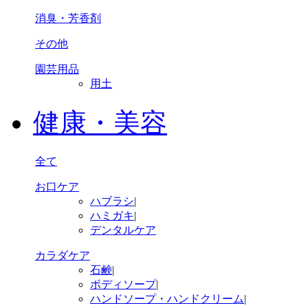
消臭・芳香剤
その他
園芸用品
用土
健康・美容
全て
お口ケア
ハブラシ
|
ハミガキ
|
デンタルケア
カラダケア
石鹸
|
ボディソープ
|
ハンドソープ・ハンドクリーム
|