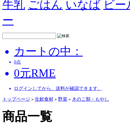
牛乳
ごはん
いなば
ビー
ー
カートの中：
0
点
0
元
RME
ログインしてから、送料が確認できます。
トップページ
生鮮食材
野菜
きのこ類・もやし
>
>
>
商品一覧