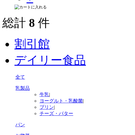
総計
8
件
割引館
デイリー食品
全て
乳製品
牛乳
|
ヨーグルト・乳酸菌
|
プリン
|
チーズ・バター
パン