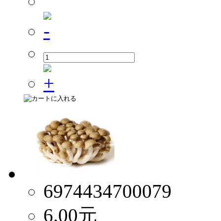
6974434700079
6.00
元