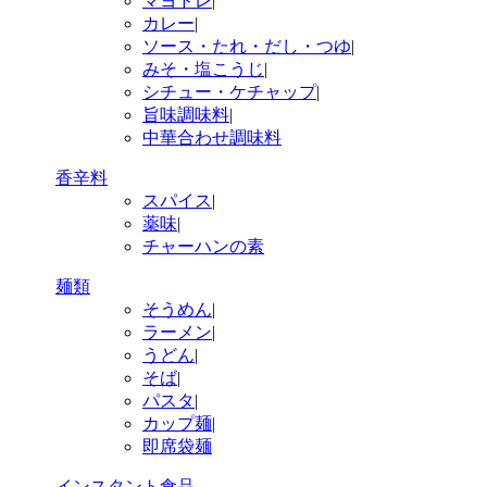
マヨドレ
|
カレー
|
ソース・たれ・だし・つゆ
|
みそ・塩こうじ
|
シチュー・ケチャップ
|
旨味調味料
|
中華合わせ調味料
香辛料
スパイス
|
薬味
|
チャーハンの素
麺類
そうめん
|
ラーメン
|
うどん
|
そば
|
パスタ
|
カップ麺
|
即席袋麺
インスタント食品