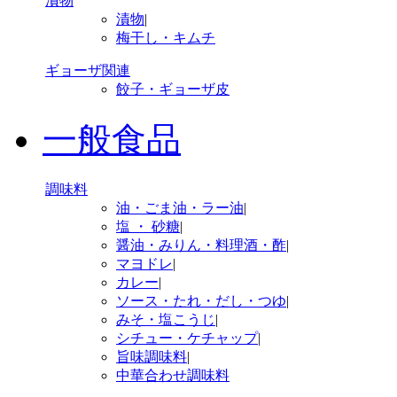
漬物
漬物
|
梅干し・キムチ
ギョーザ関連
餃子・ギョーザ皮
一般食品
調味料
油・ごま油・ラー油
|
塩 ・ 砂糖
|
醤油・みりん・料理酒・酢
|
マヨドレ
|
カレー
|
ソース・たれ・だし・つゆ
|
みそ・塩こうじ
|
シチュー・ケチャップ
|
旨味調味料
|
中華合わせ調味料