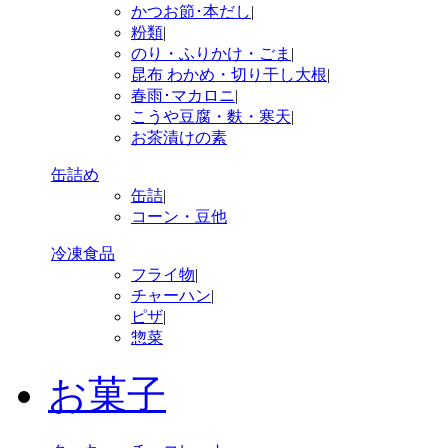
かつお節･本だし
|
粉類
|
のり・ふりかけ・ごま
|
昆布 わかめ・切り干し大根
|
春雨･マカロニ
|
こうや豆腐・麩・寒天
|
お茶漬けの素
缶詰め
缶詰
|
コーン・豆他
冷凍食品
フライ物
|
チャーハン
|
ピザ
|
惣菜
お菓子