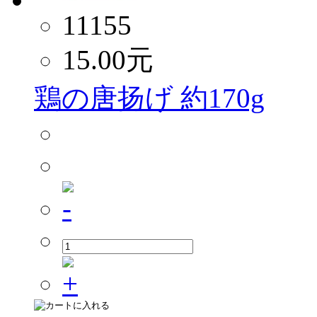
11155
15.00
元
鶏の唐扬げ 約170g