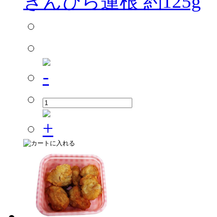
きんぴら蓮根 約125g