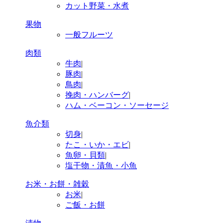
カット野菜・水煮
果物
一般フルーツ
肉類
牛肉
|
豚肉
|
鳥肉
|
挽肉・ハンバーグ
|
ハム・ベーコン・ソーセージ
魚介類
切身
|
たこ・いか・エビ
|
魚卵・貝類
|
塩干物・漬魚・小魚
お米・お餅・雑穀
お米
|
ご飯・お餅