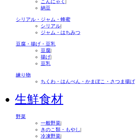
こんにゃく
|
納豆
シリアル・ジャム・蜂蜜
シリアル
|
ジャム・はちみつ
豆腐・揚げ・豆乳
豆腐
|
揚げ
|
豆乳
練り物
ちくわ・はんぺん・かまぼこ・さつま揚げ
生鮮食材
野菜
一般野菜
|
きのこ類・もやし
|
冷凍野菜
|