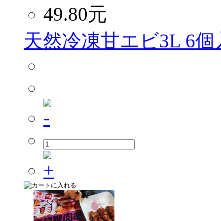
49.80
元
天然冷凍甘エビ3L 6個入