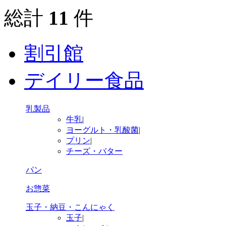
総計
11
件
割引館
デイリー食品
乳製品
牛乳
|
ヨーグルト・乳酸菌
|
プリン
|
チーズ・バター
パン
お惣菜
玉子・納豆・こんにゃく
玉子
|