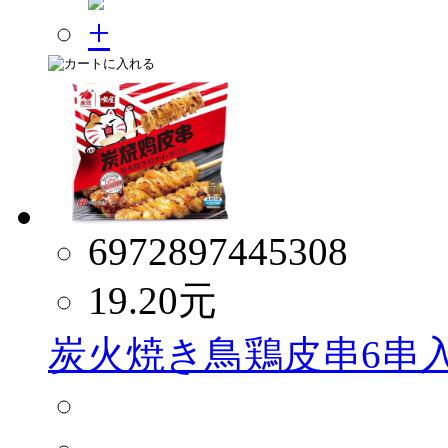
6972897445308
19.20
元
炭火焼き鳥鶏皮串6串入