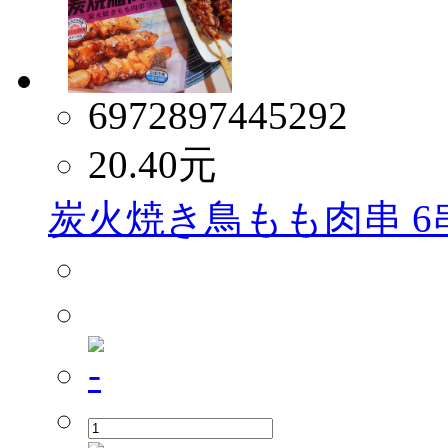
6972897445292
20.40
元
炭火焼き鳥もも肉串 6串