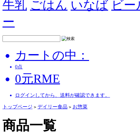
牛乳
ごはん
いなば
ビー
ー
カートの中：
0
点
0
元
RME
ログインしてから、送料が確認できます。
トップページ
デイリー食品
お惣菜
>
>
商品一覧