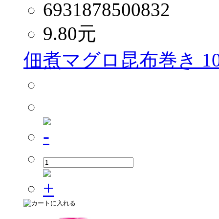
6931878500832
9.80
元
佃煮マグロ昆布巻き 10