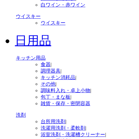
白ワイン・赤ワイン
ウイスキー
ウイスキー
日用品
キッチン用品
食器
|
調理器具
|
キッチン消耗品
|
その他
|
調味料入れ・卓上小物
|
包丁・まな板
|
雑貨・保存・密閉容器
洗剤
台所用洗剤
|
洗濯用洗剤・柔軟剤
|
浴室洗剤・洗濯槽クリーナー
|