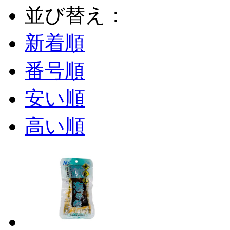
並び替え：
新着順
番号順
安い順
高い順