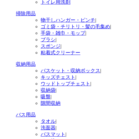
トイレ用洗剤
掃除用品
物干しハンガー・ピンチ
|
ゴミ袋・チリトリ・髪の毛集め
|
手袋・雑巾・モップ
|
ブラシ
|
スポンジ
|
粘着式クリーナー
収納用品
バスケット・収納ボックス
|
キッズチェスト
|
ウッドトップチェスト
|
収納袋
|
吸盤
|
隙間収納
バス用品
タオル
|
洗面器
|
バスマット
|