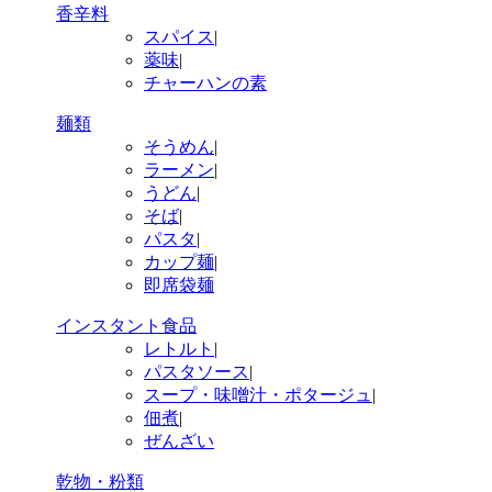
香辛料
スパイス
|
薬味
|
チャーハンの素
麺類
そうめん
|
ラーメン
|
うどん
|
そば
|
パスタ
|
カップ麺
|
即席袋麺
インスタント食品
レトルト
|
パスタソース
|
スープ・味噌汁・ポタージュ
|
佃煮
|
ぜんざい
乾物・粉類