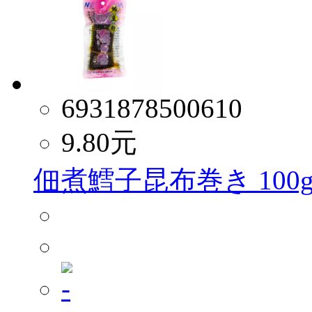
6931878500610
9.80
元
佃煮鱈子昆布巻き 100