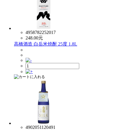
4958782252017
248.00
元
高橋酒造 白岳米焼酎 25度 1.8L
4902051120491