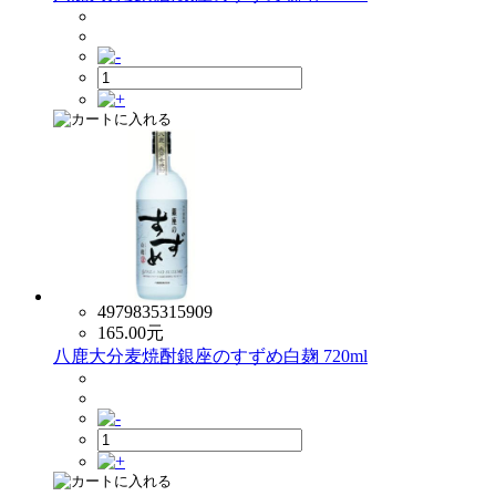
4979835315909
165.00
元
八鹿大分麦焼酎銀座のすずめ白麹 720ml