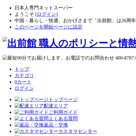
日本人専門ネットスーパー
ようこそ [
ログイン
]
中国・暮らし・快適、おかげさまで「出前館」は26周
このページを開始ページに設定
トップ
カテゴリ
0
カート
ログイン
トップページ
配達エリア
ご利用ガイド
よくある質問
返品・交換
カスタマセンター