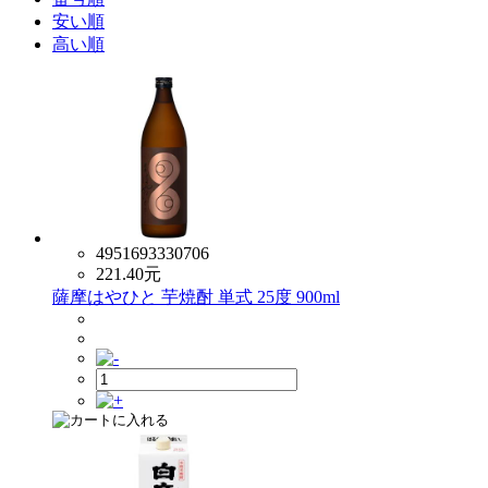
安い順
高い順
4951693330706
221.40
元
薩摩はやひと 芋焼酎 単式 25度 900ml