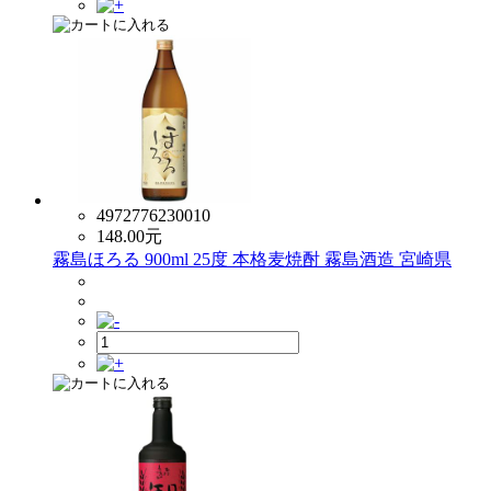
4972776230010
148.00
元
霧島ほろる 900ml 25度 本格麦焼酎 霧島酒造 宮崎県