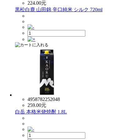
224.00
元
黒松白鹿 山田錦 辛口純米 シルク 720ml
4958782252048
259.00
元
白岳 本格米烧焼酎 1.8L