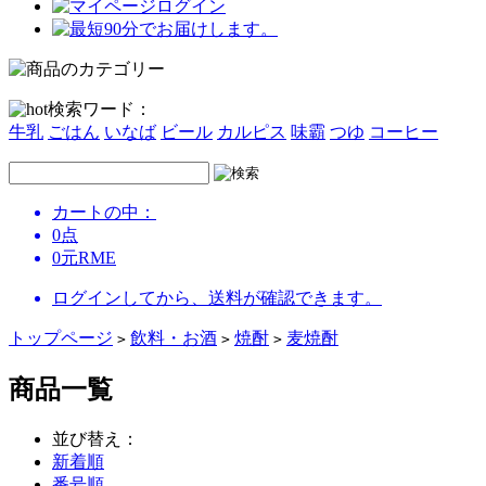
ログイン
検索ワード：
牛乳
ごはん
いなば
ビール
カルピス
味霸
つゆ
コーヒー
カートの中：
0
点
0
元
RME
ログインしてから、送料が確認できます。
トップページ
飲料・お酒
焼酎
麦焼酎
>
>
>
商品一覧
並び替え：
新着順
番号順