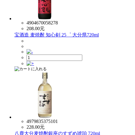
4904670058278
208.00
元
宝酒造 麦焼酎 知心剣 25゜ 大分県720ml
4979835375101
228.00
元
八鹿大分麦焼酎銀座のすずめ琥珀 720ml