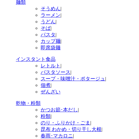
麺類
そうめん
|
ラーメン
|
うどん
|
そば
|
パスタ
|
カップ麺
|
即席袋麺
インスタント食品
レトルト
|
パスタソース
|
スープ・味噌汁・ポタージュ
|
佃煮
|
ぜんざい
乾物・粉類
かつお節･本だし
|
粉類
|
のり・ふりかけ・ごま
|
昆布 わかめ・切り干し大根
|
春雨･マカロニ
|