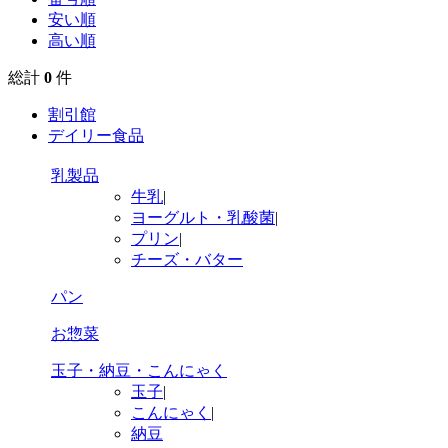
安い順
高い順
総計
0
件
割引館
デイリー食品
乳製品
牛乳
|
ヨーグルト・乳酸菌
|
プリン
|
チーズ・バター
パン
お惣菜
玉子・納豆・こんにゃく
玉子
|
こんにゃく
|
納豆