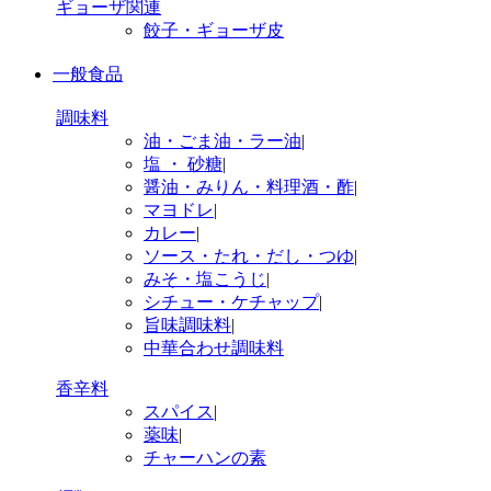
ギョーザ関連
餃子・ギョーザ皮
一般食品
調味料
油・ごま油・ラー油
|
塩 ・ 砂糖
|
醤油・みりん・料理酒・酢
|
マヨドレ
|
カレー
|
ソース・たれ・だし・つゆ
|
みそ・塩こうじ
|
シチュー・ケチャップ
|
旨味調味料
|
中華合わせ調味料
香辛料
スパイス
|
薬味
|
チャーハンの素