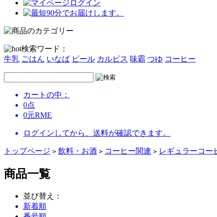
ログイン
検索ワード：
牛乳
ごはん
いなば
ビール
カルピス
味霸
つゆ
コーヒー
カートの中：
0
点
0
元
RME
ログインしてから、送料が確認できます。
トップページ
飲料・お酒
コーヒー関連
レギュラーコー
>
>
>
商品一覧
並び替え：
新着順
番号順