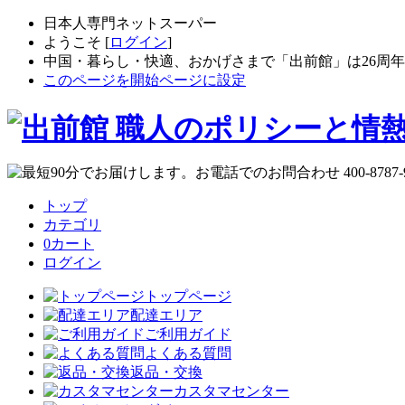
日本人専門ネットスーパー
ようこそ [
ログイン
]
中国・暮らし・快適、おかげさまで「出前館」は26周
このページを開始ページに設定
トップ
カテゴリ
0
カート
ログイン
トップページ
配達エリア
ご利用ガイド
よくある質問
返品・交換
カスタマセンター