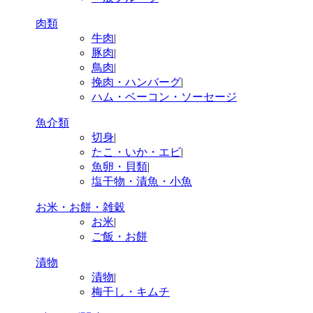
肉類
牛肉
|
豚肉
|
鳥肉
|
挽肉・ハンバーグ
|
ハム・ベーコン・ソーセージ
魚介類
切身
|
たこ・いか・エビ
|
魚卵・貝類
|
塩干物・漬魚・小魚
お米・お餅・雑穀
お米
|
ご飯・お餅
漬物
漬物
|
梅干し・キムチ