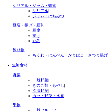
シリアル・ジャム・蜂蜜
シリアル
|
ジャム・はちみつ
豆腐・揚げ・豆乳
豆腐
|
揚げ
|
豆乳
練り物
ちくわ・はんぺん・かまぼこ・さつま揚げ
生鮮食材
野菜
一般野菜
|
きのこ類・もやし
|
冷凍野菜
|
カット野菜・水煮
果物
一般フルーツ