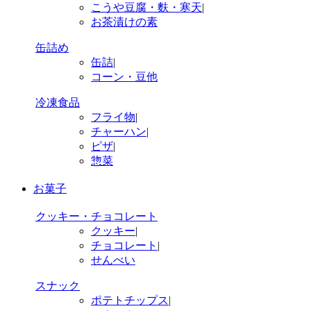
こうや豆腐・麩・寒天
|
お茶漬けの素
缶詰め
缶詰
|
コーン・豆他
冷凍食品
フライ物
|
チャーハン
|
ピザ
|
惣菜
お菓子
クッキー・チョコレート
クッキー
|
チョコレート
|
せんべい
スナック
ポテトチップス
|