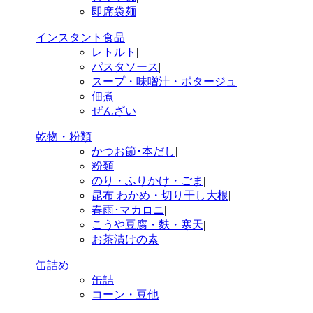
即席袋麺
インスタント食品
レトルト
|
パスタソース
|
スープ・味噌汁・ポタージュ
|
佃煮
|
ぜんざい
乾物・粉類
かつお節･本だし
|
粉類
|
のり・ふりかけ・ごま
|
昆布 わかめ・切り干し大根
|
春雨･マカロニ
|
こうや豆腐・麩・寒天
|
お茶漬けの素
缶詰め
缶詰
|
コーン・豆他