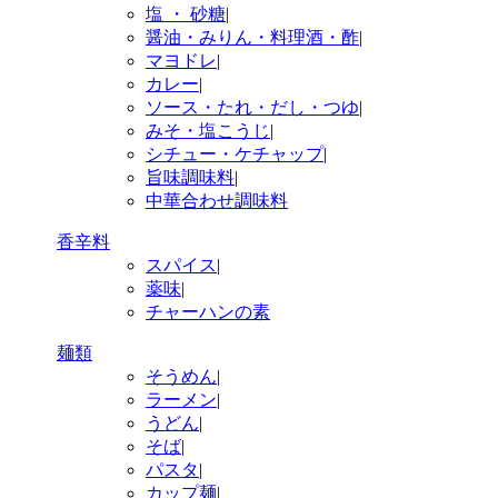
塩 ・ 砂糖
|
醤油・みりん・料理酒・酢
|
マヨドレ
|
カレー
|
ソース・たれ・だし・つゆ
|
みそ・塩こうじ
|
シチュー・ケチャップ
|
旨味調味料
|
中華合わせ調味料
香辛料
スパイス
|
薬味
|
チャーハンの素
麺類
そうめん
|
ラーメン
|
うどん
|
そば
|
パスタ
|
カップ麺
|