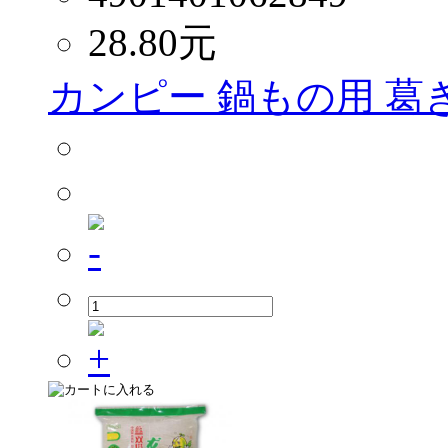
28.80
元
カンピー 鍋もの用 葛きり