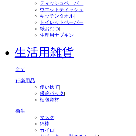
ティッシュペーパー
|
ウエットティッシュ
|
キッチンタオル
|
トイレットペーパー
|
紙おむつ
|
生理用ナプキン
生活用雑貨
全て
行楽用品
使い捨て
|
保冷パック
|
梱包資材
衛生
マスク
|
綿棒
|
カイロ
|