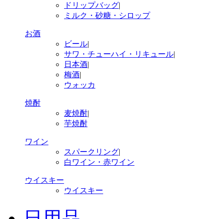
ドリップバッグ
|
ミルク・砂糖・シロップ
お酒
ビール
|
サワ・チューハイ・リキュール
|
日本酒
|
梅酒
|
ウォッカ
焼酎
麦焼酎
|
芋焼酎
ワイン
スパークリング
|
白ワイン・赤ワイン
ウイスキー
ウイスキー
日用品