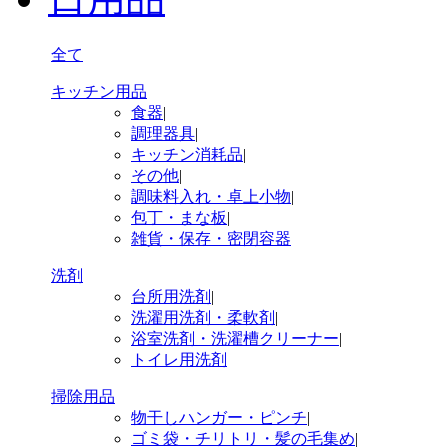
全て
キッチン用品
食器
|
調理器具
|
キッチン消耗品
|
その他
|
調味料入れ・卓上小物
|
包丁・まな板
|
雑貨・保存・密閉容器
洗剤
台所用洗剤
|
洗濯用洗剤・柔軟剤
|
浴室洗剤・洗濯槽クリーナー
|
トイレ用洗剤
掃除用品
物干しハンガー・ピンチ
|
ゴミ袋・チリトリ・髪の毛集め
|