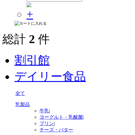
総計
2
件
割引館
デイリー食品
全て
乳製品
牛乳
|
ヨーグルト・乳酸菌
|
プリン
|
チーズ・バター