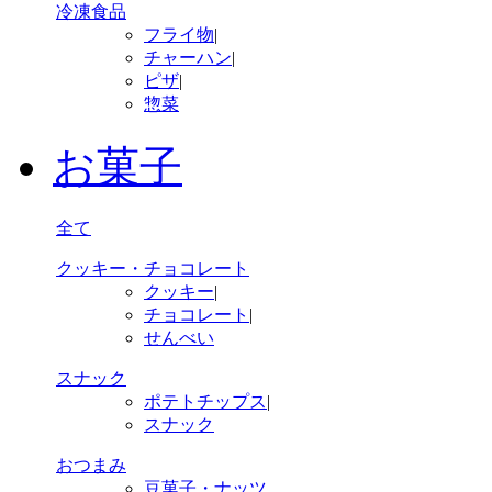
冷凍食品
フライ物
|
チャーハン
|
ピザ
|
惣菜
お菓子
全て
クッキー・チョコレート
クッキー
|
チョコレート
|
せんべい
スナック
ポテトチップス
|
スナック
おつまみ
豆菓子・ナッツ