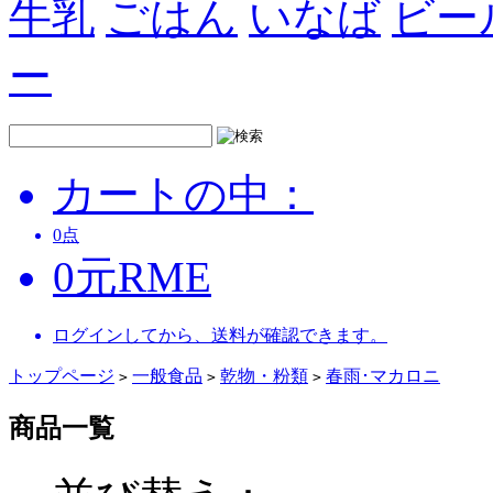
牛乳
ごはん
いなば
ビー
ー
カートの中：
0
点
0
元
RME
ログインしてから、送料が確認できます。
トップページ
一般食品
乾物・粉類
春雨･マカロニ
>
>
>
商品一覧