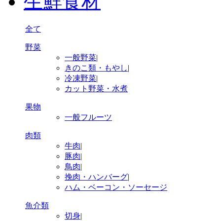
生鮮食材
全て
野菜
一般野菜
|
きのこ類・もやし
|
冷凍野菜
|
カット野菜・水煮
果物
一般フルーツ
肉類
牛肉
|
豚肉
|
鳥肉
|
挽肉・ハンバーグ
|
ハム・ベーコン・ソーセージ
魚介類
切身
|