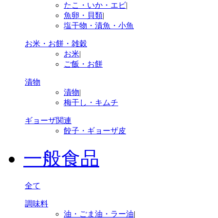
たこ・いか・エビ
|
魚卵・貝類
|
塩干物・漬魚・小魚
お米・お餅・雑穀
お米
|
ご飯・お餅
漬物
漬物
|
梅干し・キムチ
ギョーザ関連
餃子・ギョーザ皮
一般食品
全て
調味料
油・ごま油・ラー油
|