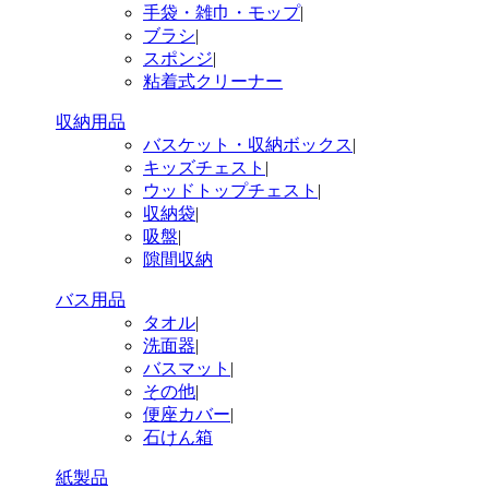
手袋・雑巾・モップ
|
ブラシ
|
スポンジ
|
粘着式クリーナー
収納用品
バスケット・収納ボックス
|
キッズチェスト
|
ウッドトップチェスト
|
収納袋
|
吸盤
|
隙間収納
バス用品
タオル
|
洗面器
|
バスマット
|
その他
|
便座カバー
|
石けん箱
紙製品