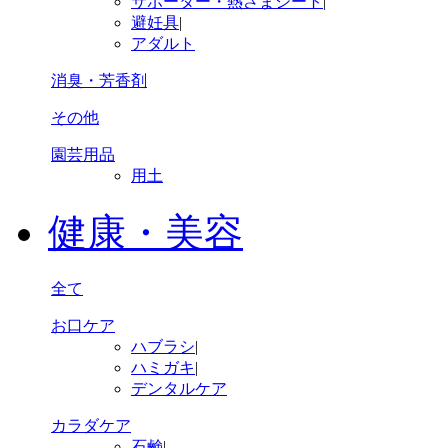
サポーター・熱さまシート
|
避妊具
|
アダルト
消臭・芳香剤
その他
園芸用品
用土
健康・美容
全て
お口ケア
ハブラシ
|
ハミガキ
|
デンタルケア
カラダケア
石鹸
|