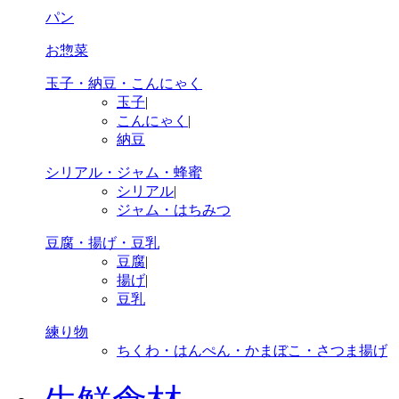
パン
お惣菜
玉子・納豆・こんにゃく
玉子
|
こんにゃく
|
納豆
シリアル・ジャム・蜂蜜
シリアル
|
ジャム・はちみつ
豆腐・揚げ・豆乳
豆腐
|
揚げ
|
豆乳
練り物
ちくわ・はんぺん・かまぼこ・さつま揚げ